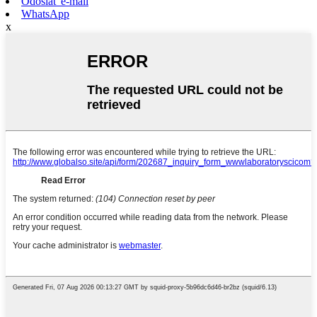
Odoslať e-mail
WhatsApp
x