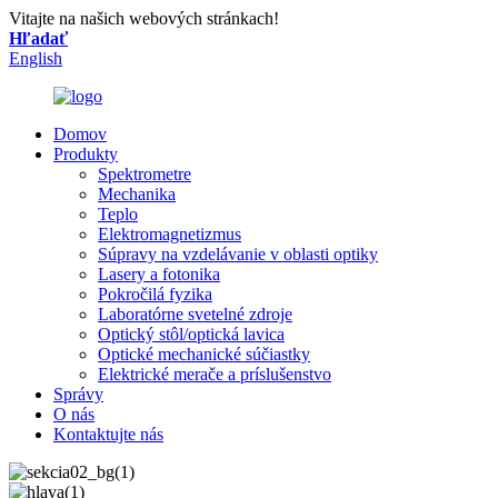
Vitajte na našich webových stránkach!
Hľadať
English
Domov
Produkty
Spektrometre
Mechanika
Teplo
Elektromagnetizmus
Súpravy na vzdelávanie v oblasti optiky
Lasery a fotonika
Pokročilá fyzika
Laboratórne svetelné zdroje
Optický stôl/optická lavica
Optické mechanické súčiastky
Elektrické merače a príslušenstvo
Správy
O nás
Kontaktujte nás